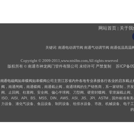
网站首页
|
关于我
关键词:
南通电动调节阀
南通气动调节阀
南通低温
高温
Copyright © 2009-2011,www.ntslfm.com,All rights reserved
版权所有 © 南通市神龙阀门管件有限公司 未经许可 严禁复制
苏ICP备05
南通电磁阀
如皋
蝶阀
如皋
蝶阀
公司主营江苏省内外各地专业承接各行各业的
启东
截止
阀
，
南通闸阀，南通蝶阀，南通截止阀，南通球阀的生产销售商，系一家研制，开发
阀、止回阀、柱塞阀、安全阀、偏心半球阀、刀型阀、硬密封蝶阀、零泄漏截止阀、
ISO、AISI、API、BS、MSS、DIN、AWS、ASI、JIS、JPI、AS
力设备、液化气设备、食品设备、制药设备、给排水设备、市政、机械设备、电子工
的