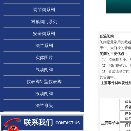
联系我们
CONTACT US
调节阀系列
中国某某某机械有限公司
衬氟阀门系列
安全阀系列
4008-123-1X3
低温闸阀
闸阀是最常用的截
法兰系列
021-1234567X
于中、大口径的管
闸阀的主要优点：
实体图片
（1）流体阻力小。
service@xxxxx.com
（2）启闭较省力。
气动闸阀
（3）介质流动方
上海市XXX区XXX路123号XXX大厦
的管路中。
仪表阀针型仪表阀
主要零件材料及性
液动闸阀
法兰弯头
联系我们
CONTACT US
CONTACT US