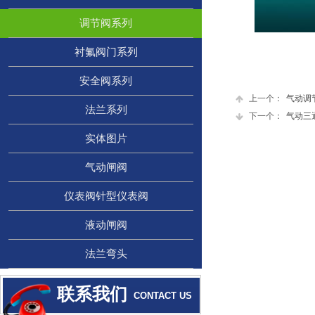
联系我们
CONTACT US
调节阀系列
中国某某某机械有限公司
衬氟阀门系列
安全阀系列
4008-123-1X3
上一个：
气动调
法兰系列
021-1234567X
下一个：
气动三
实体图片
service@xxxxx.com
气动闸阀
上海市XXX区XXX路123号XXX大厦
仪表阀针型仪表阀
液动闸阀
法兰弯头
联系我们
CONTACT US
CONTACT US