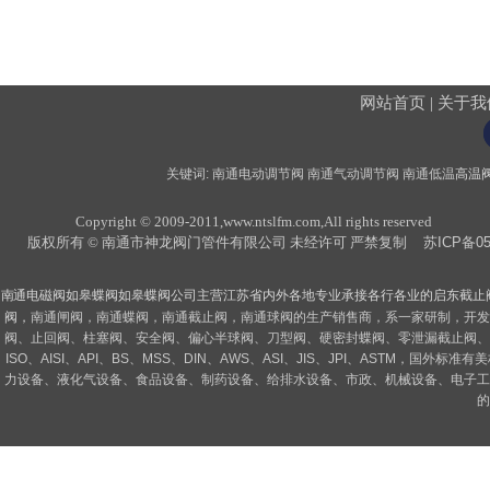
网站首页
|
关于我
关键词:
南通电动调节阀
南通气动调节阀
南通低温
高温
Copyright © 2009-2011,www.ntslfm.com,All rights reserved
版权所有 © 南通市神龙阀门管件有限公司 未经许可 严禁复制
苏ICP备05
南通电磁阀
如皋
蝶阀
如皋
蝶阀
公司主营江苏省内外各地专业承接各行各业的
启东
截止
阀
，
南通闸阀，南通蝶阀，南通截止阀，南通球阀的生产销售商，系一家研制，开发
阀、止回阀、柱塞阀、安全阀、偏心半球阀、刀型阀、硬密封蝶阀、零泄漏截止阀、
ISO、AISI、API、BS、MSS、DIN、AWS、ASI、JIS、JPI、AS
力设备、液化气设备、食品设备、制药设备、给排水设备、市政、机械设备、电子工
的